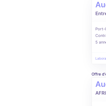
Au
Entr
Port-
Contr
5 ann
Labora
Offre d
Au
AFR