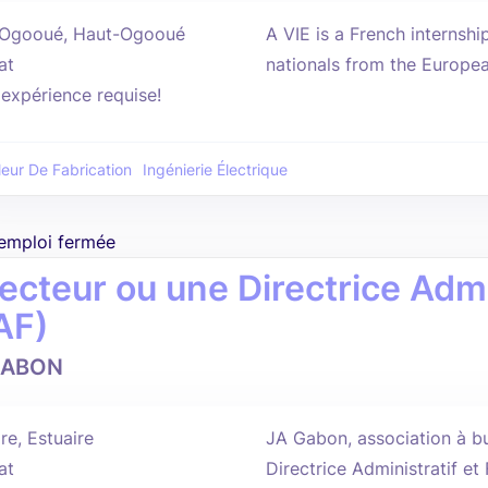
Ogooué, Haut-Ogooué
A VIE is a French internsh
at
nationals from the Europe
'expérience requise!
leur De Fabrication
Ingénierie Électrique
'emploi fermée
recteur ou une Directrice Admi
AF)
GABON
re, Estuaire
JA Gabon, association à bu
at
Directrice Administratif et