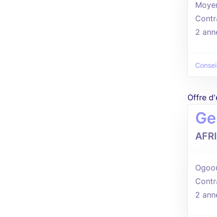
Moye
Contr
2 ann
Consei
Offre d
Ge
AFR
Ogoou
Contr
2 ann