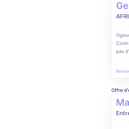
Ge
AFR
Ogoou
Contr
pas d
Banque
Offre d
Ma
Entr