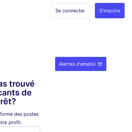
Se connecter
S'inscrire
Alertes d'emploi
as trouvé
cants de
érêt?
nformé des postes
re profil.