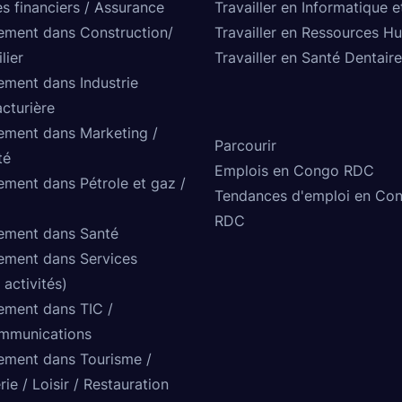
s financiers / Assurance
Travailler en Informatique e
ement dans Construction/
Travailler en Ressources H
lier
Travailler en Santé Dentaire
ement dans Industrie
cturière
ement dans Marketing /
Parcourir
té
Emplois en Congo RDC
ement dans Pétrole et gaz /
Tendances d'emploi en Co
RDC
ement dans Santé
ement dans Services
 activités)
ement dans TIC /
mmunications
ement dans Tourisme /
rie / Loisir / Restauration