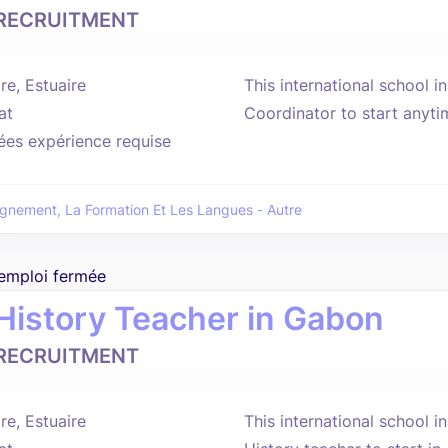
 RECRUITMENT
re, Estuaire
This international school i
at
Coordinator to start anyti
ées expérience requise
ignement, La Formation Et Les Langues - Autre
'emploi fermée
 History Teacher in Gabon
 RECRUITMENT
re, Estuaire
This international school i