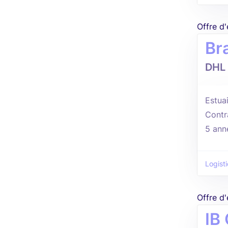
Offre d
Br
DHL
Estuai
Contr
5 ann
Logist
Offre d
IB