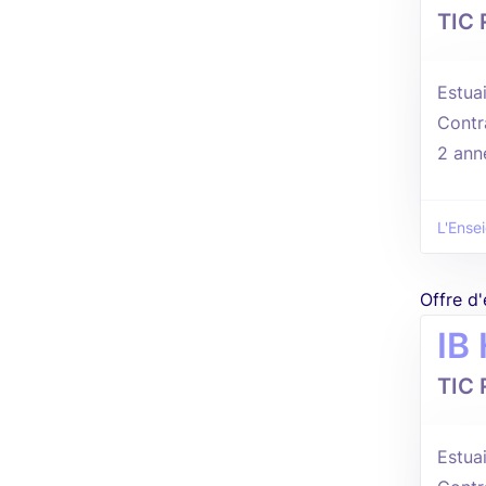
TIC
Estuai
Contr
2 ann
L'Ense
Offre d
IB
TIC
Estuai