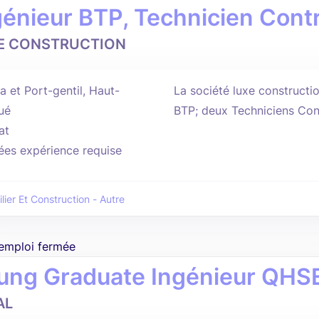
génieur BTP, Technicien Cont
E CONSTRUCTION
a et Port-gentil, Haut-
La société luxe constructi
ué
BTP; deux Techniciens Con
at
ées expérience requise
lier Et Construction - Autre
'emploi fermée
ung Graduate Ingénieur QHS
AL