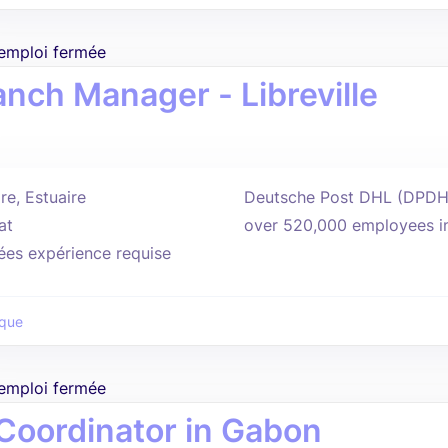
'emploi fermée
anch Manager - Libreville
re, Estuaire
Deutsche Post DHL (DPDHL) 
at
over 520,000 employees in 
ées expérience requise
ique
'emploi fermée
 Coordinator in Gabon