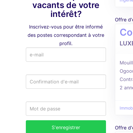
Ingénie
vacants de votre
intérêt?
Offre d
Inscrivez-vous pour être informé
Co
des postes correspondant à votre
LUX
profil.
Mouill
Ogoo
Contr
2 ann
Immobi
Offre d