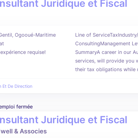
nsultant Juridique et Fiscal
Gentil, Ogooué-Maritime
Line of ServiceTaxIndustr
at
ConsultingManagement Lev
'expérience requise!
SummaryA career in our Au
services, will provide you 
their tax obligations while
n Et De Direction
'emploi fermée
nsultant Juridique et Fiscal
well & Associes