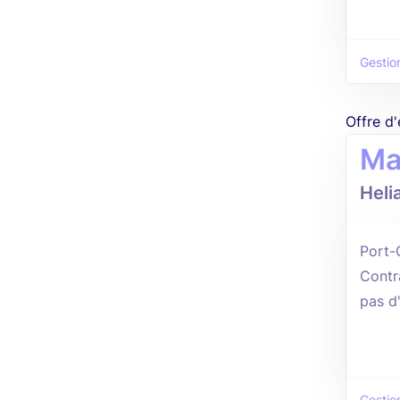
Gestio
Offre d
Ma
Heli
Port-
Contr
pas d