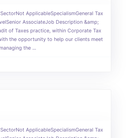
y/SectorNot ApplicableSpecialismGeneral Tax
elSenior AssociateJob Description &amp;
dit of Taxes practice, within Corporate Tax
with the opportunity to help our clients meet
 managing the ...
y/SectorNot ApplicableSpecialismGeneral Tax