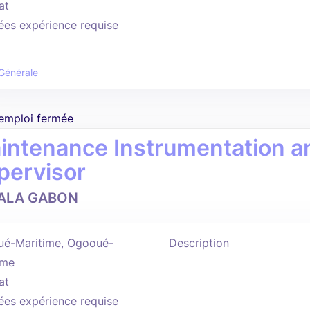
at
ées expérience requise
Générale
'emploi fermée
intenance Instrumentation a
pervisor
ALA GABON
é-Maritime, Ogooué-
Description
ime
at
ées expérience requise