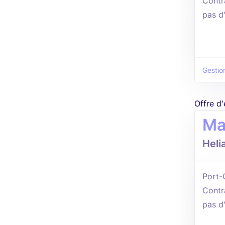
Contr
pas d
Gestio
Offre d
Ma
Heli
Port-
Contr
pas d