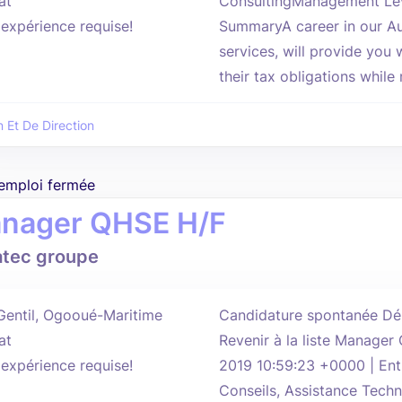
at
ConsultingManagement Lev
'expérience requise!
SummaryA career in our Au
services, will provide you 
their tax obligations while
n Et De Direction
'emploi fermée
nager QHSE H/F
atec groupe
Gentil, Ogooué-Maritime
Candidature spontanée Dép
at
Revenir à la liste Manager
'expérience requise!
2019 10:59:23 +0000 | Ent
Conseils, Assistance Techn