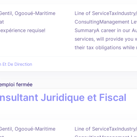
Gentil, Ogooué-Maritime
Line of ServiceTaxIndustr
at
ConsultingManagement Lev
'expérience requise!
SummaryA career in our Au
services, will provide you 
their tax obligations while
n Et De Direction
'emploi fermée
nsultant Juridique et Fiscal
Gentil, Ogooué-Maritime
Line of ServiceTaxIndustr