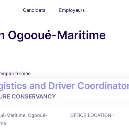
Candidats
Employeurs
en Ogooué-Maritime
'emploi fermée
gistics and Driver Coordinato
URE CONSERVANCY
é-Maritime, Ogooué-
OFFICE LOCATION :
ime