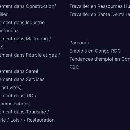
ement dans Construction/
Travailler en Ressources H
lier
Travailler en Santé Dentaire
ement dans Industrie
cturière
ement dans Marketing /
Parcourir
té
Emplois en Congo RDC
ement dans Pétrole et gaz /
Tendances d'emploi en Co
RDC
ement dans Santé
ement dans Services
 activités)
ement dans TIC /
mmunications
ement dans Tourisme /
rie / Loisir / Restauration