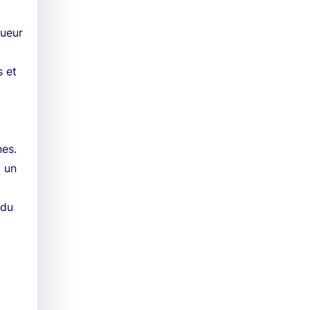
gueur
s et
s
nes.
t un
 du