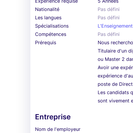
Expérience requise
5 Années
Nationalité
Pas défini
Les langues
Pas défini
Spécialisations
L'Enseignement
Compétences
Pas défini
Prérequis
Nous recherch
Titulaire d'un 
ou Master 2 dan
Avoir une expé
expérience d'au
poste de Direct
Les candidats q
sont vivement e
Entreprise
Nom de l'employeur