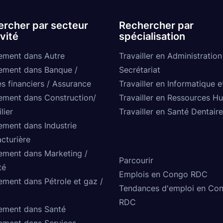
rcher par secteur
Rechercher par
ivité
spécialisation
ement dans Autre
Travailler en Administration
ement dans Banque /
Secrétariat
s financiers / Assurance
Travailler en Informatique e
ement dans Construction/
Travailler en Ressources H
lier
Travailler en Santé Dentaire
ement dans Industrie
cturière
ement dans Marketing /
Parcourir
té
Emplois en Congo RDC
ement dans Pétrole et gaz /
Tendances d'emploi en Co
RDC
ement dans Santé
ement dans Services