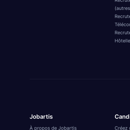
(autres
Recrut
Téléco
Recrut
Hôtelle
Jobartis
Cand
À propos de Jobartis
Créez 