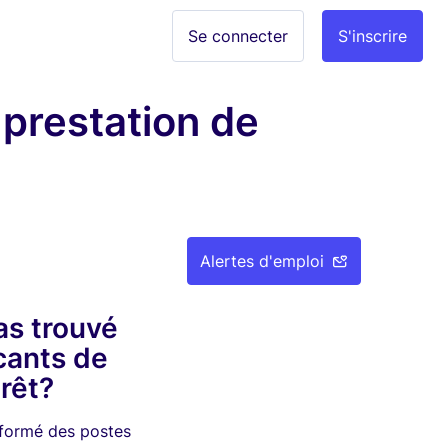
Se connecter
S'inscrire
 prestation de
Alertes d'emploi
as trouvé
cants de
érêt?
nformé des postes