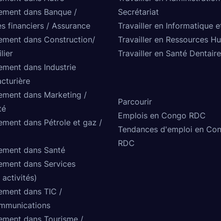
ement dans Banque /
Secrétariat
s financiers / Assurance
Travailler en Informatique e
ement dans Construction/
Travailler en Ressources H
lier
Travailler en Santé Dentaire
ement dans Industrie
cturière
ement dans Marketing /
Parcourir
té
Emplois en Congo RDC
ement dans Pétrole et gaz /
Tendances d'emploi en Co
RDC
ement dans Santé
ement dans Services
 activités)
ement dans TIC /
mmunications
ement dans Tourisme /