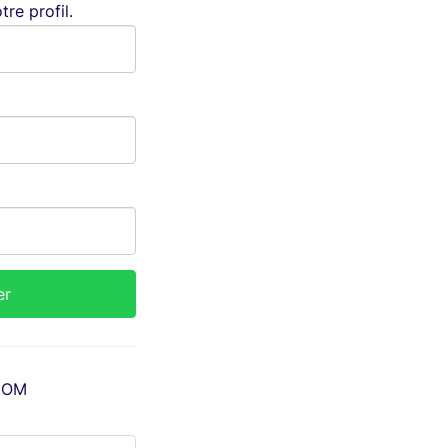
re profil.
COM