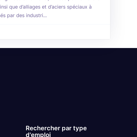
insi que d’alliages et d’aciers spéciaux à
és par des industri...
Rechercher par type
d'emploi