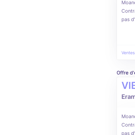
Moan
Contr
pas d
Ventes
Offre d
VI
Era
Moan
Contr
pas d