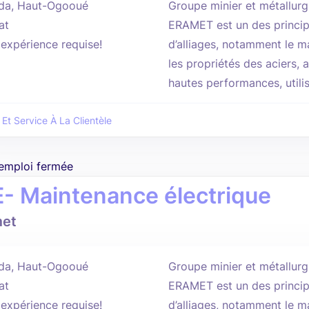
da, Haut-Ogooué
Groupe minier et métallurg
at
ERAMET est un des princi
'expérience requise!
d’alliages, notamment le ma
les propriétés des aciers, a
hautes performances, utilis
 Et Service À La Clientèle
'emploi fermée
E- Maintenance électrique
met
da, Haut-Ogooué
Groupe minier et métallurg
at
ERAMET est un des princi
'expérience requise!
d’alliages, notamment le ma