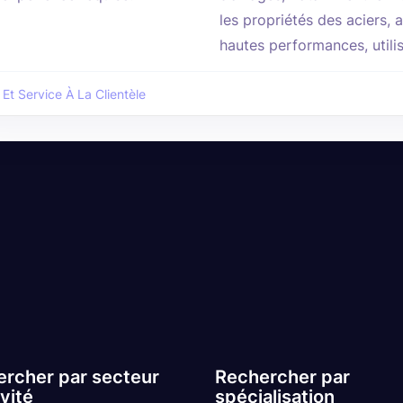
les propriétés des aciers, a
hautes performances, utilis
 Et Service À La Clientèle
rcher par secteur
Rechercher par
ivité
spécialisation