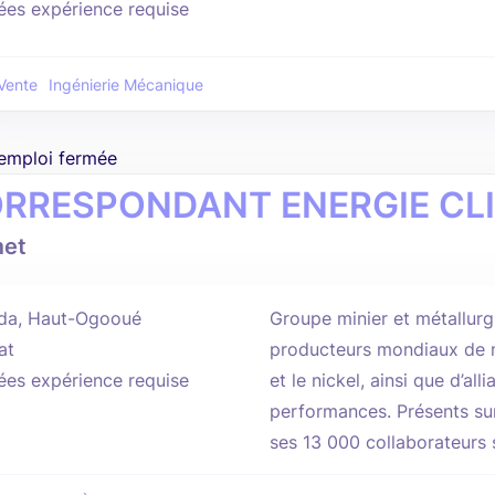
ées expérience requise
Vente
Ingénierie Mécanique
'emploi fermée
RRESPONDANT ENERGIE CLI
met
da, Haut-Ogooué
Groupe minier et métallurg
at
producteurs mondiaux de 
ées expérience requise
et le nickel, ainsi que d’al
performances. Présents sur
ses 13 000 collaborateurs s