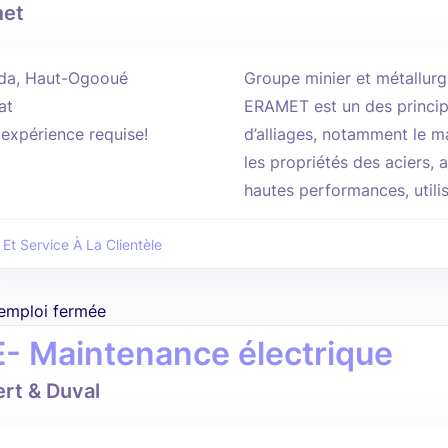
met
da, Haut-Ogooué
Groupe minier et métallurg
at
ERAMET est un des princi
'expérience requise!
d’alliages, notamment le ma
les propriétés des aciers, a
hautes performances, utilis
 Et Service À La Clientèle
'emploi fermée
E- Maintenance électrique
rt & Duval