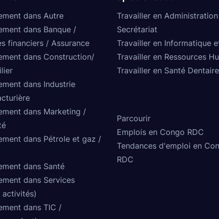
ement dans Autre
Travailler en Administration
ement dans Banque /
Secrétariat
s financiers / Assurance
Travailler en Informatique e
ement dans Construction/
Travailler en Ressources H
lier
Travailler en Santé Dentaire
ement dans Industrie
cturière
ement dans Marketing /
Parcourir
té
Emplois en Congo RDC
ement dans Pétrole et gaz /
Tendances d'emploi en Co
RDC
ement dans Santé
ement dans Services
 activités)
ement dans TIC /