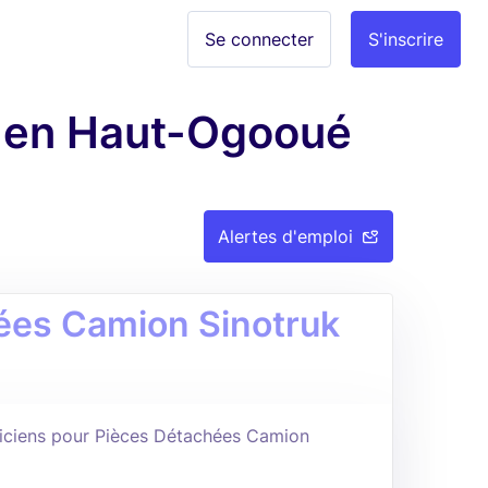
Se connecter
S'inscrire
le en Haut-Ogooué
Alertes d'emploi
ées Camion Sinotruk
iciens pour Pièces Détachées Camion